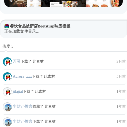
餐饮食品披萨店Bootstrap响应模板
正在加载文件目录...
热度 5
万灵
下载了 此素材
3月前
Aurora_xxx
下载了 此素材
5月前
jilajial
下载了 此素材
1年前
尘封か誓言
收藏了 此素材
1年前
尘封か誓言
下载了 此素材
1年前