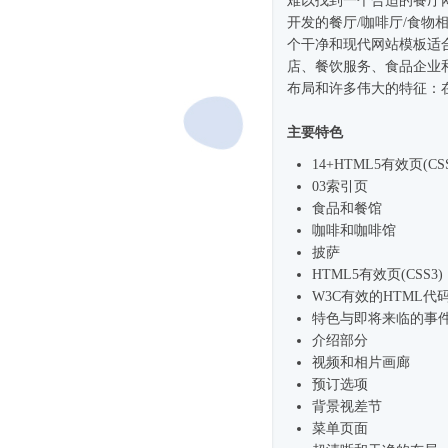
难以找到一个合适的餐厅网站
开发的餐厅/咖啡厅/食物
个干净和现代
网站模板
适
店、餐饮服务、食品企业和
布局和许多伟大的特征：在
主要特色
14+HTML5有效页(CSS
03索引页
食品和餐馆
咖啡和咖啡馆
披萨
HTML5有效页(CSS3)
W3C有效的HTML代
特色与即将来临的事
介绍部分
视频和相片画廊
预订选项
背景视差节
菜单页面