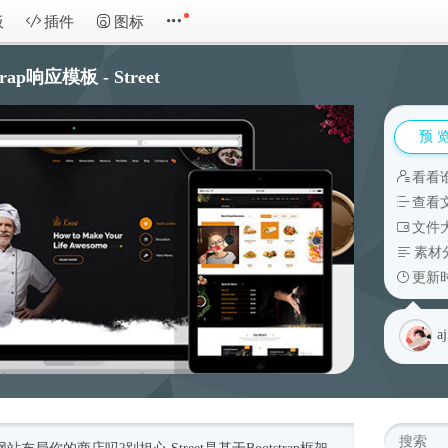
板
插件
图标
p响应模板 - Street
预 
看看
查看
文件大
素材
更新时
aj